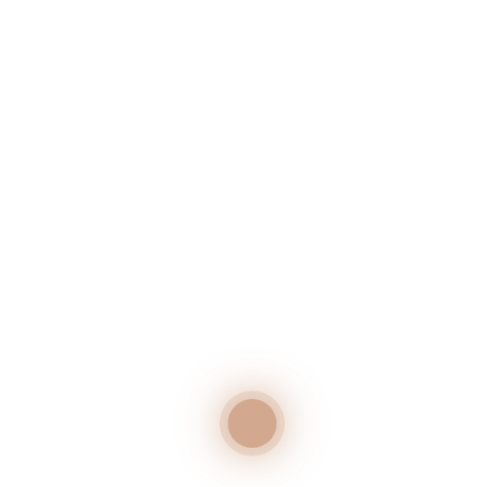
Liter
7,50
€
PREIS
from