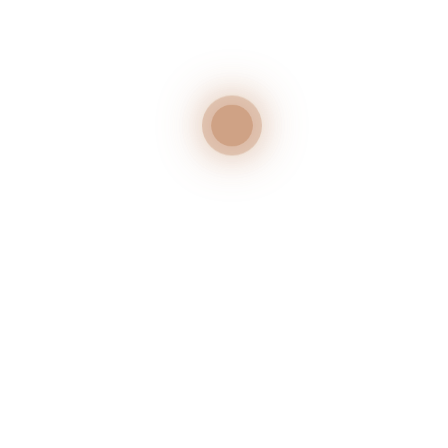
2024
JAHRGANG
7,50
€
PREIS
IN DEN WARENKORB
Inhalt: 0,75
l
Grundpreis:
10,00
€
/
l