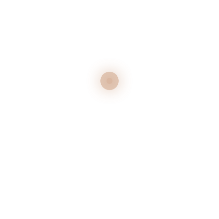
ÄHNLICHE PRODUKTE
Thommy‘s
tlay Müller-
lich